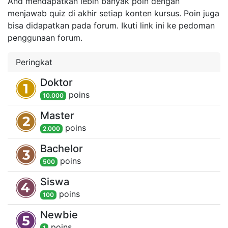
And mendapatkan lebih banyak poin dengan
menjawab quiz di akhir setiap konten kursus. Poin juga
bisa didapatkan pada forum. Ikuti link ini ke pedoman
penggunaan forum.
Peringkat
Doktor
poin
s
10.000
Master
poin
s
2.000
Bachelor
poin
s
500
Siswa
poin
s
100
Newbie
poin
s
1